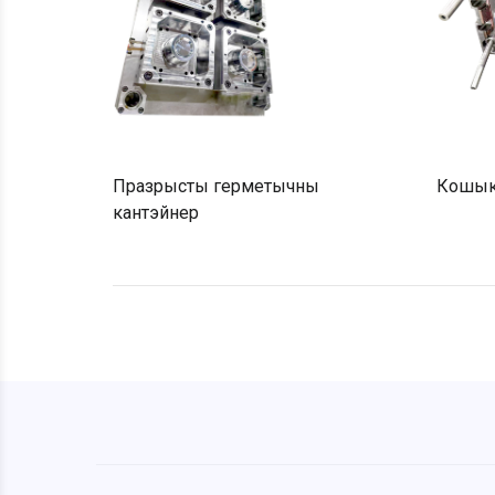
Празрысты герметычны
Кошык 
кантэйнер