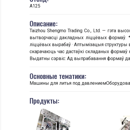
A125
Описание:
Taizhou Shengmo Trading Co., Ltd. — гэта вы
вытворчасці дакладных ліццёвых формаў. 
ліццёвых вырабаў · Аптымізацыя структуры 
скарачаюць час дастаўкі складаных формаў на
Выдатны сэрвіс: Ад выпрабавання формаў да 
Основные тематики:
Машины для литья под давлениемОборудова
Продукты: