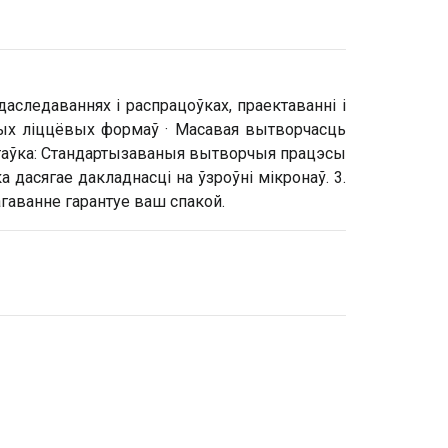
даследаваннях і распрацоўках, праектаванні і
ных ліццёвых формаў · Масавая вытворчасць
стаўка: Стандартызаваныя вытворчыя працэсы
 дасягае дакладнасці на ўзроўні мікронаў. 3.
гаванне гарантуе ваш спакой.