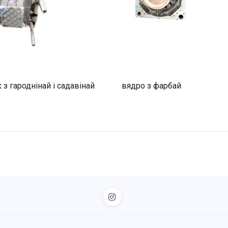
з гароднінай і садавінай
вядро з фарбай