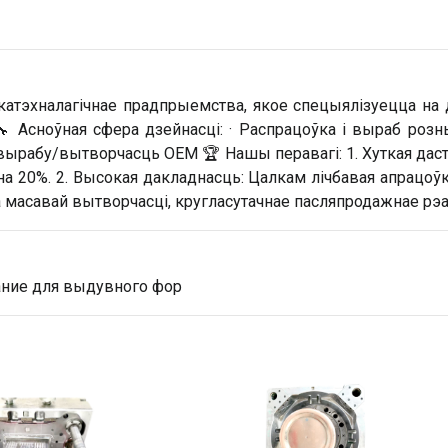
сокатэхналагічнае прадпрыемства, якое спецыялізуецца на 
 Асноўная сфера дзейнасці: · Распрацоўка і выраб роз
вырабу/вытворчасць OEM 🏆 Нашы перавагі: 1. Хуткая да
 20%. 2. Высокая дакладнасць: Цалкам лічбавая апрацоўка
масавай вытворчасці, кругласутачнае пасляпродажнае рэа
ние для выдувного фор