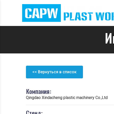
И
<< Вернуться в список
Компания:
Qingdao Xindacheng plastic machinery Co.,Ltd
Стенд: